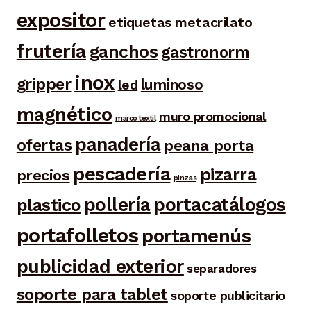
expositor
etiquetas metacrilato
frutería
ganchos
gastronorm
inox
gripper
luminoso
led
magnético
muro promocional
marco textil
panadería
ofertas
peana porta
pescadería
pizarra
precios
pinzas
portacatálogos
pollería
plastico
portafolletos
portamenús
publicidad exterior
separadores
soporte para tablet
soporte publicitario