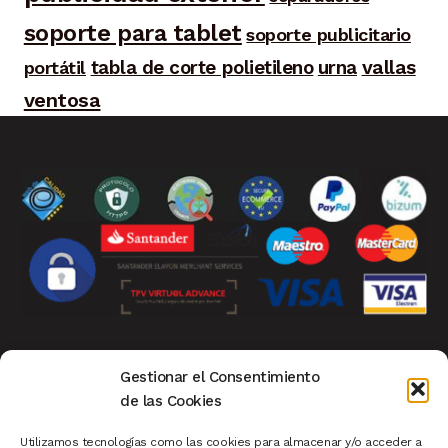
soporte para tablet
soporte publicitario
tabla de corte polietileno
urna
vallas
portátil
ventosa
Aviso Legal
|
Privacidad
|
Política de Cookies
|
Gestionar el Consentimiento
Condiciones de Compra
|
Mi Cuenta de Cliente
|
de las Cookies
Devoluciones
|
Ver Carrito
|
Finalizar Compra
Utilizamos tecnologías como las cookies para almacenar y/o acceder a