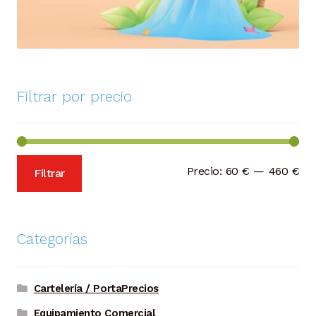
Filtrar por precio
Pre
Pre
Precio:
60 €
—
460 €
Filtrar
mí
má
Categorías
Cartelería / PortaPrecios
Equipamiento Comercial