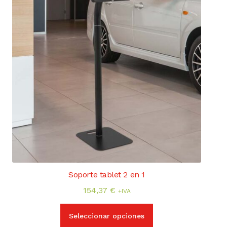
la
página
de
producto
Soporte tablet 2 en 1
154,37
€
+IVA
Este
Seleccionar opciones
producto