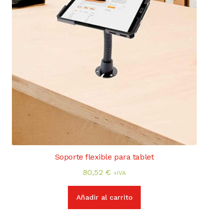
de
producto
Soporte flexible para tablet
80,52
€
+IVA
Añadir al carrito