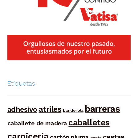
Etiquetas
barreras
atriles
adhesivo
banderola
caballetes
caballete de madera
carnicería
cestas
cartón pluma
cesta