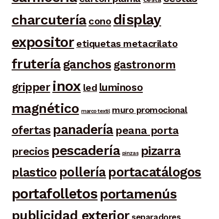
display
charcutería
cono
expositor
etiquetas metacrilato
frutería
ganchos
gastronorm
inox
gripper
luminoso
led
magnético
muro promocional
marco textil
panadería
ofertas
peana porta
pescadería
pizarra
precios
pinzas
portacatálogos
pollería
plastico
portafolletos
portamenús
publicidad exterior
separadores