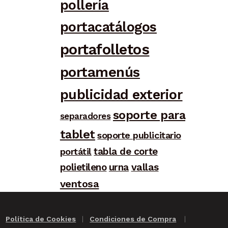
pollería
portacatálogos
portafolletos
portamenús
publicidad exterior
soporte para
separadores
tablet
soporte publicitario
tabla de corte
portátil
polietileno
urna
vallas
ventosa
|
Política de Cookies
|
Condiciones de Compra
|