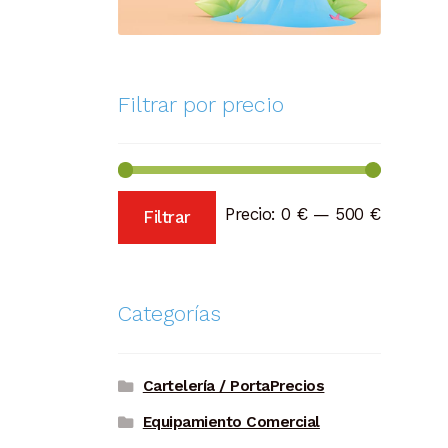
Filtrar por precio
Precio
Precio
Precio:
0 €
—
500 €
Filtrar
mínimo
máximo
Categorías
Cartelería / PortaPrecios
Equipamiento Comercial