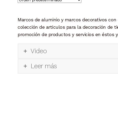
opciones
se
pueden
Marcos de aluminio y marcos decorativos co
elegir
colección de artículos para la decoración de t
en
promoción de productos y servicios en éstos y
la
página
de
Video
producto
Leer más