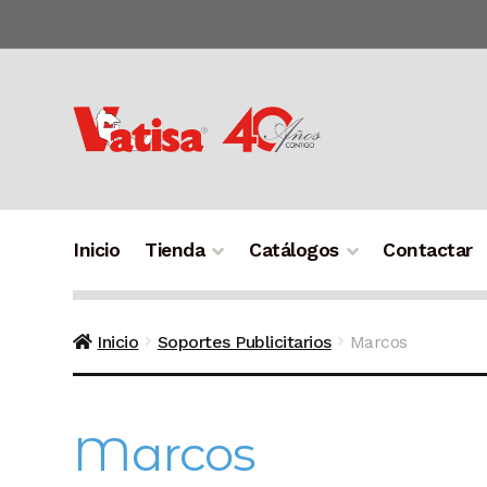
Ir
Ir
a
al
la
contenido
navegación
Inicio
Tienda
Catálogos
Contactar
Inicio
Soportes Publicitarios
Marcos
Marcos