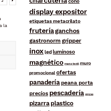
charcutería
cono
2
display expositor
a
etiquetas metacrilato
a la
frutería
ganchos
gastronorm
gripper
inox
luminoso
led
magnético
muro
marco textil
ofertas
promocional
panadería
peana porta
pescadería
precios
pinzas
pizarra
plastico