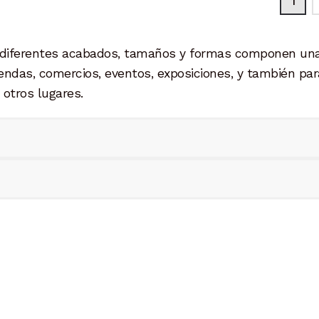
1
opciones
opciones
se
se
pueden
pueden
n diferentes acabados, tamaños y formas componen un
elegir
elegir
iendas, comercios, eventos, exposiciones, y también par
en
en
 otros lugares.
la
la
página
página
de
de
producto
producto