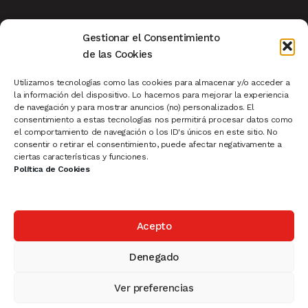
Aviso Legal
|
Privacidad
|
Política de Cookies
|
Gestionar el Consentimiento
Condiciones de Compra
|
Mi Cuenta de Cliente
|
de las Cookies
Devoluciones
|
Ver Carrito
|
Finalizar Compra
Utilizamos tecnologías como las cookies para almacenar y/o acceder a
la información del dispositivo. Lo hacemos para mejorar la experiencia
de navegación y para mostrar anuncios (no) personalizados. El
Pescaderías
|
Carnicerías
|
Sistema de Turnos
|
consentimiento a estas tecnologías nos permitirá procesar datos como
el comportamiento de navegación o los ID's únicos en este sitio. No
Cartelería Madrid
|
Rollup
|
Ofertas
|
consentir o retirar el consentimiento, puede afectar negativamente a
Novedades
|
Productos Destacados
ciertas características y funciones.
Política de Cookies
Acepto
© 2025 Vatisa- PLV, Cartelería, Equipamiento Comercial,
Portaprecios
Denegado
Política de Privacidad
Ver preferencias
0