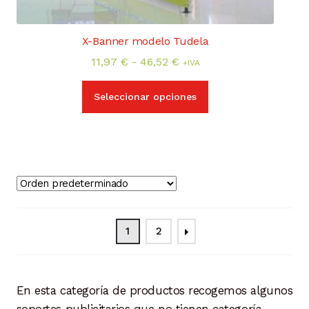
X-Banner modelo Tudela
Rango
11,97
€
-
46,52
€
+IVA
de
Este
precios:
Seleccionar opciones
producto
desde
tiene
11,97 €
múltiples
hasta
variantes.
46,52 €
Las
opciones
se
pueden
1
2
elegir
en
la
En esta categoría de productos recogemos algunos
página