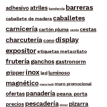
barreras
atriles
adhesivo
banderola
caballetes
caballete de madera
carnicería
cestas
cartón pluma
cesta
display
charcutería
cono
expositor
etiquetas metacrilato
frutería
ganchos
gastronorm
inox
gripper
luminoso
led
magnético
muro promocional
marco textil
panadería
ofertas
peana porta
pescadería
pizarra
precios
pinzas