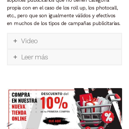
soportes publicitarios que no tienen categoría
de
propia con en el caso de los roll up, los photocall,
producto
etc., pero que son igualmente válidos y efectivos
en muchos de los tipos de campañas publicitarias.
Video
Leer más