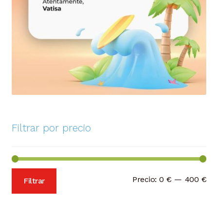
Filtrar por precio
Pre
Pre
Precio:
0 €
—
400 €
Filtrar
mí
má