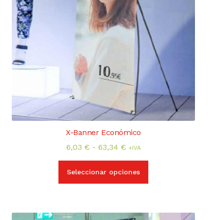
producto
X-Banner Económico
Rango
6,03
€
-
63,34
€
+IVA
de
Este
precios:
Seleccionar opciones
producto
desde
tiene
6,03 €
múltiples
hasta
variantes.