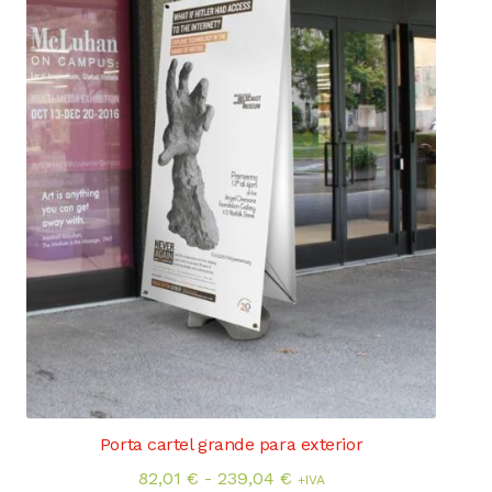
elegir
en
la
página
de
producto
Porta cartel grande para exterior
Rango
82,01
€
-
239,04
€
+IVA