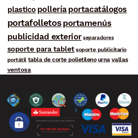
portacatálogos
pollería
plastico
portafolletos
portamenús
publicidad exterior
separadores
soporte para tablet
soporte publicitario
tabla de corte polietileno
urna
vallas
portátil
ventosa