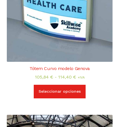
Tótem Curvo modelo Genova
Rango
105,84
€
-
114,40
€
+IVA
de
Este
precios:
Seleccionar opciones
producto
desde
tiene
105,84 €
múltiples
hasta
variantes.
114,40 €
Las