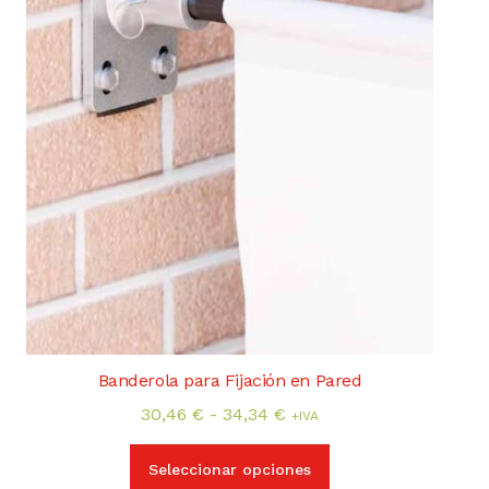
la
página
de
producto
Banderola para Fijación en Pared
Rango
30,46
€
-
34,34
€
+IVA
de
Este
precios:
Seleccionar opciones
producto