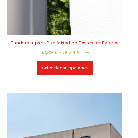
Banderola para Publicidad en Postes de Exterior
Rango
33,89
€
-
36,41
€
+IVA
de
Este
precios:
Seleccionar opciones
producto
desde
tiene
33,89 €
múltiples
hasta
variantes.
36,41 €
Las
opciones
se
pueden
elegir