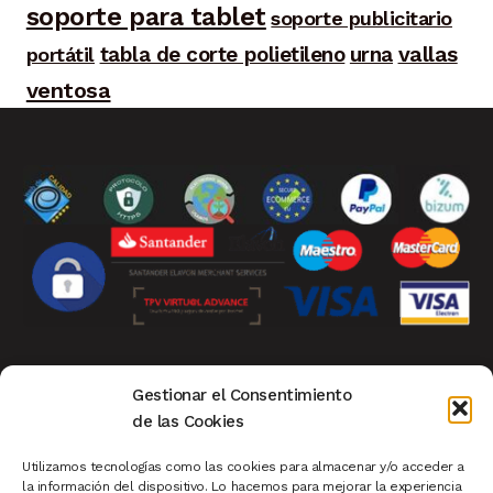
soporte para tablet
soporte publicitario
tabla de corte polietileno
urna
vallas
portátil
ventosa
Aviso Legal
|
Privacidad
|
Política de Cookies
|
Gestionar el Consentimiento
Condiciones de Compra
|
Mi Cuenta de Cliente
|
de las Cookies
Devoluciones
|
Ver Carrito
|
Finalizar Compra
Utilizamos tecnologías como las cookies para almacenar y/o acceder a
la información del dispositivo. Lo hacemos para mejorar la experiencia