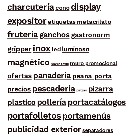
display
charcutería
cono
expositor
etiquetas metacrilato
frutería
ganchos
gastronorm
inox
gripper
luminoso
led
magnético
muro promocional
marco textil
panadería
ofertas
peana porta
pescadería
pizarra
precios
pinzas
portacatálogos
pollería
plastico
portafolletos
portamenús
publicidad exterior
separadores