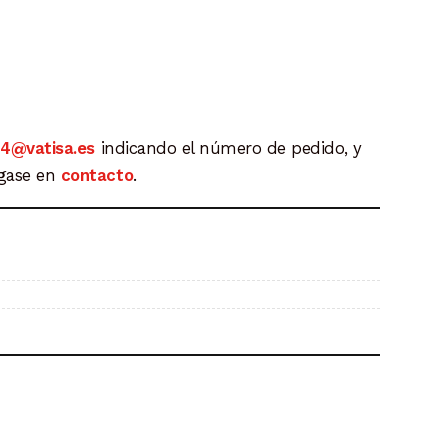
o
24@vatisa.es
indicando el número de pedido, y
os:
ngase en
contacto
.
e
5 €
4 €