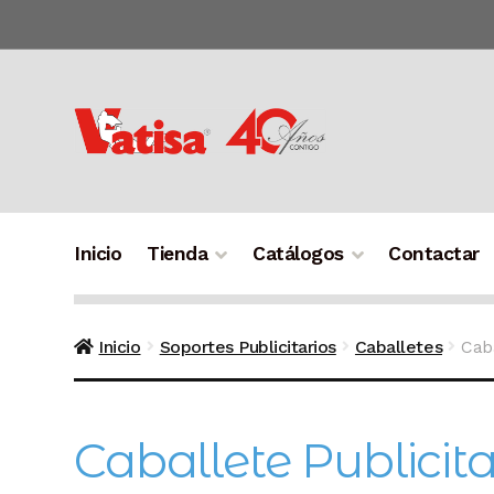
Ir
Ir
a
al
la
contenido
navegación
Inicio
Tienda
Catálogos
Contactar
Inicio
Soportes Publicitarios
Caballetes
Caba
Caballete Publicit