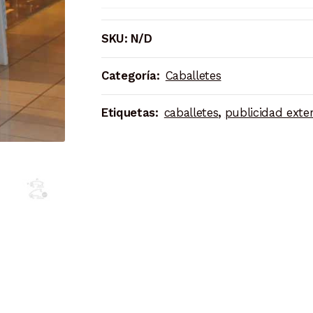
Exterior
Doble
SKU:
N/D
Cara
cantidad
Categoría:
Caballetes
Etiquetas:
caballetes
,
publicidad exter