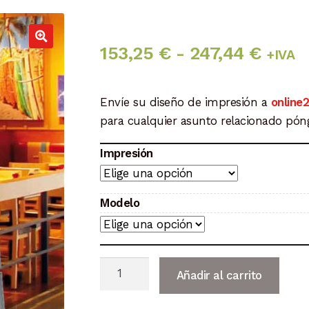
Rang
153,25
€
-
247,44
€
+IVA
de
Envíe su diseño de impresión a
online
preci
para cualquier asunto relacionado pó
desd
Impresión
153,2
hasta
Modelo
247,4
Caballete
Añadir al carrito
Publicitario
para