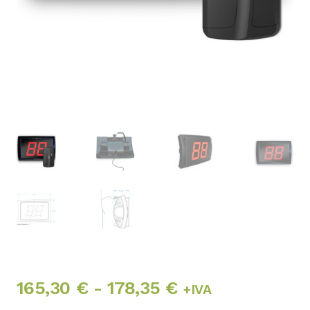
Rango
165,30
€
-
178,35
€
+IVA