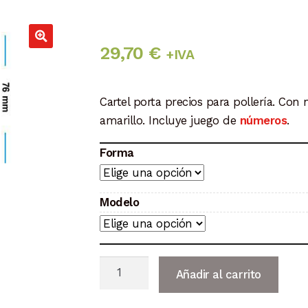
29,70
€
+IVA
Cartel porta precios para pollería. Con
amarillo. Incluye juego de
números
.
Forma
Modelo
PortaPrecios
Añadir al carrito
Pollería
modelo