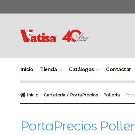
Ir
Ir
a
al
la
contenido
navegación
Inicio
Tienda
Catálogos
Contactar
Inicio
Cartelería / PortaPrecios
Pollería
Port
PortaPrecios Poll