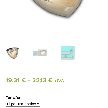
Rango
19,31
€
-
32,13
€
+IVA
de
Tamaño
precios: