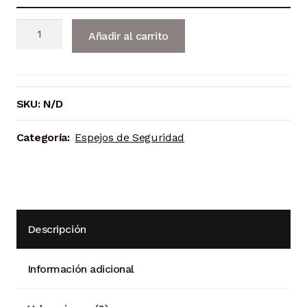
desde
Espejo
19,31 €
Añadir al carrito
de
hasta
Seguridad
Esquina
32,13 €
Hemisférico
SKU:
N/D
cantidad
Categoría:
Espejos de Seguridad
Descripción
Información adicional