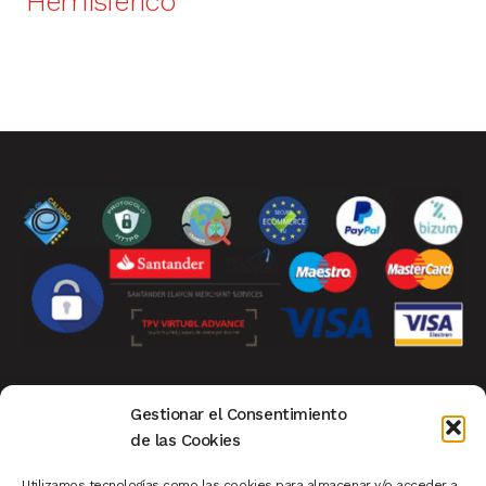
Hemisférico
Aviso Legal
|
Privacidad
|
Política de Cookies
|
Gestionar el Consentimiento
Condiciones de Compra
|
Mi Cuenta de Cliente
|
de las Cookies
Devoluciones
|
Ver Carrito
|
Finalizar Compra
Utilizamos tecnologías como las cookies para almacenar y/o acceder a