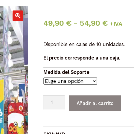
Rango
49,90
€
-
54,90
€
+IVA
de
Disponible en cajas de 10 unidades.
precios
El precio corresponde a una caja
.
desde
49,90 
Medida del Soporte
hasta
54,90 
Soporte
Añadir al carrito
Magnético
para
Góndolas
y