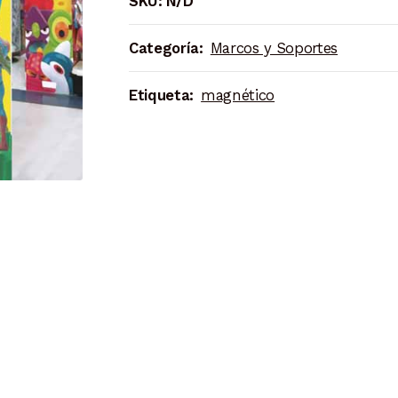
SKU:
N/D
Lamas
(10
Categoría:
Marcos y Soportes
unidades)
cantidad
Etiqueta:
magnético