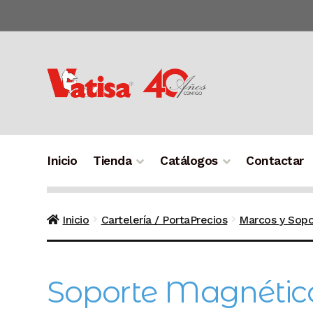
Ir
Ir
a
al
la
contenido
navegación
Inicio
Tienda
Catálogos
Contactar
Inicio
Cartelería / PortaPrecios
Marcos y Sopo
Soporte Magnético