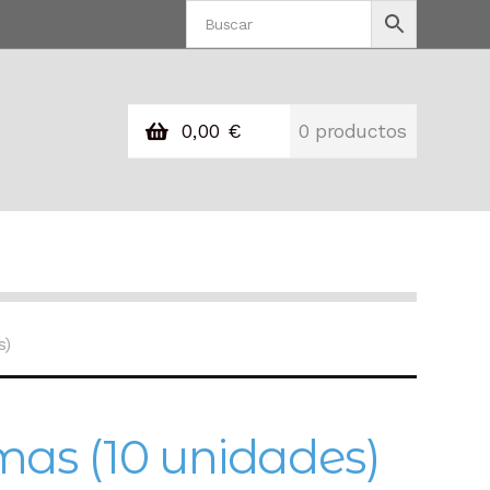
0,00
€
0 productos
s)
as (10 unidades)