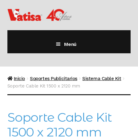
Ir
Ir
a
al
la
contenido
navegación
Menú
Inicio
Tienda
Expandi
Inicio
Soportes Publicitarios
Sistema Cable Kit
el
Soporte Cable Kit 1500 x 2120 mm
menú
Catálogos
Expandi
hijo
el
menú
Contactar
Soporte Cable Kit
hijo
1500 x 2120 mm