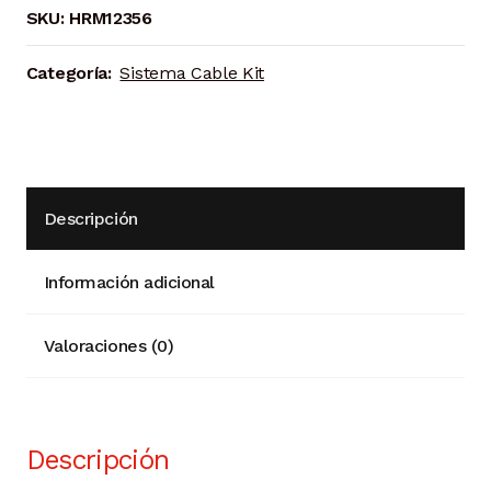
x
SKU:
HRM12356
2120
mm
Categoría:
Sistema Cable Kit
cantidad
Descripción
Información adicional
Valoraciones (0)
Descripción