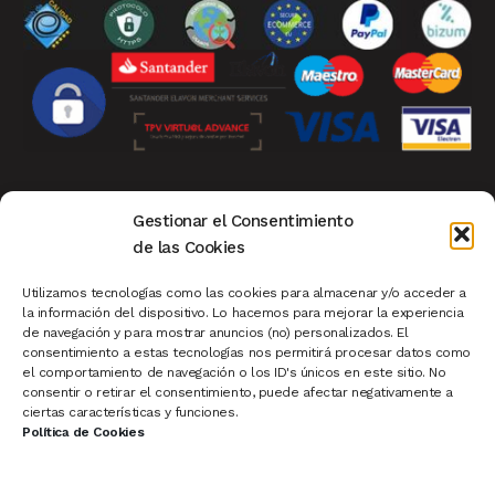
Aviso Legal
|
Privacidad
|
Política de Cookies
|
Gestionar el Consentimiento
Condiciones de Compra
|
Mi Cuenta de Cliente
|
de las Cookies
Devoluciones
|
Ver Carrito
|
Finalizar Compra
Utilizamos tecnologías como las cookies para almacenar y/o acceder a
la información del dispositivo. Lo hacemos para mejorar la experiencia
de navegación y para mostrar anuncios (no) personalizados. El
Pescaderías
|
Carnicerías
|
Sistema de Turnos
|
consentimiento a estas tecnologías nos permitirá procesar datos como
el comportamiento de navegación o los ID's únicos en este sitio. No
Cartelería Madrid
|
Rollup
|
Ofertas
|
consentir o retirar el consentimiento, puede afectar negativamente a
Novedades
|
Productos Destacados
ciertas características y funciones.
Política de Cookies