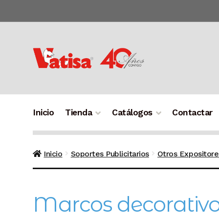
Ir
Ir
a
al
la
contenido
navegación
Inicio
Tienda
Catálogos
Contactar
Inicio
Soportes Publicitarios
Otros Expositore
Marcos decorativ