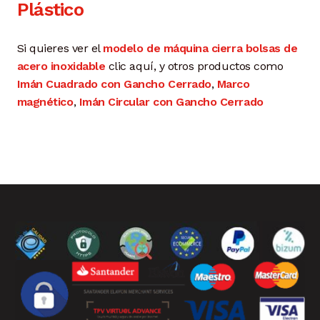
Plástico
Si quieres ver el
modelo de máquina cierra bolsas de
acero inoxidable
clic aquí, y otros productos como
Imán Cuadrado con Gancho Cerrado
,
Marco
magnético
,
Imán Circular con Gancho Cerrado