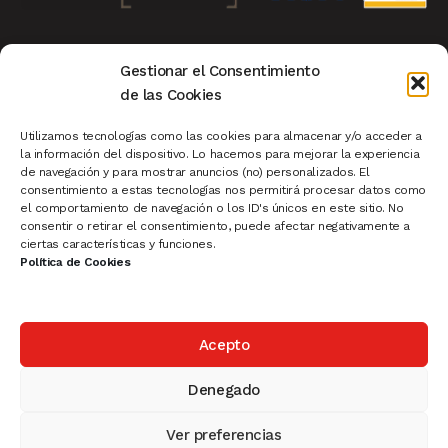
Aviso Legal
|
Privacidad
|
Política de Cookies
|
Gestionar el Consentimiento
Condiciones de Compra
|
Mi Cuenta de Cliente
|
de las Cookies
Devoluciones
|
Ver Carrito
|
Finalizar Compra
Utilizamos tecnologías como las cookies para almacenar y/o acceder a
la información del dispositivo. Lo hacemos para mejorar la experiencia
de navegación y para mostrar anuncios (no) personalizados. El
Pescaderías
|
Carnicerías
|
Sistema de Turnos
|
consentimiento a estas tecnologías nos permitirá procesar datos como
el comportamiento de navegación o los ID's únicos en este sitio. No
Cartelería Madrid
|
Rollup
|
Ofertas
|
consentir o retirar el consentimiento, puede afectar negativamente a
Novedades
|
Productos Destacados
ciertas características y funciones.
Política de Cookies
Acepto
© 2025 Vatisa- PLV, Cartelería, Equipamiento Comercial,
Portaprecios
Denegado
Política de Privacidad
Ver preferencias
0