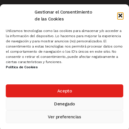
Aviso Legal
|
Privacidad
|
Política de Cookies
|
Gestionar el Consentimiento
Condiciones de Compra
|
Mi Cuenta de Cliente
|
de las Cookies
Devoluciones
|
Ver Carrito
|
Finalizar Compra
Utilizamos tecnologías como las cookies para almacenar y/o acceder a
la información del dispositivo. Lo hacemos para mejorar la experiencia
de navegación y para mostrar anuncios (no) personalizados. El
Pescaderías
|
Carnicerías
|
Sistema de Turnos
|
consentimiento a estas tecnologías nos permitirá procesar datos como
el comportamiento de navegación o los ID's únicos en este sitio. No
Cartelería Madrid
|
Rollup
|
Ofertas
|
consentir o retirar el consentimiento, puede afectar negativamente a
Novedades
|
Productos Destacados
ciertas características y funciones.
Política de Cookies
Acepto
© 2025 Vatisa- PLV, Cartelería, Equipamiento Comercial,
Portaprecios
Denegado
Política de Privacidad
Ver preferencias
0
fbq('track', 'ViewContent');