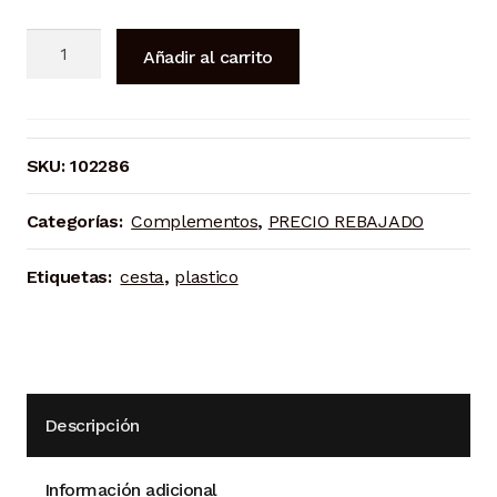
Cesta
Añadir al carrito
de
plástico
con
ruedas
SKU:
102286
para
autoservicio
Categorías:
Complementos
,
PRECIO REBAJADO
cantidad
Etiquetas:
cesta
,
plastico
Descripción
Información adicional