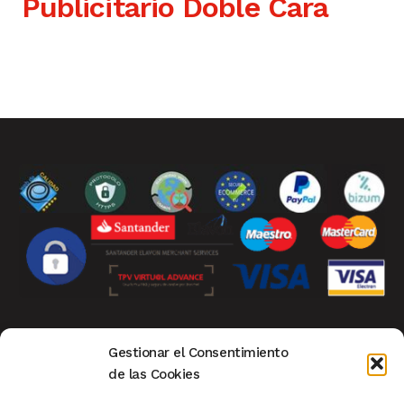
Publicitario Doble Cara
Aviso Legal
|
Privacidad
|
Política de Cookies
|
Gestionar el Consentimiento
Condiciones de Compra
|
Mi Cuenta de Cliente
|
de las Cookies
Devoluciones
|
Ver Carrito
|
Finalizar Compra