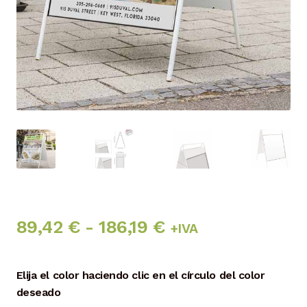
Rango
89,42
€
-
186,19
€
+IVA
de
Elija el color haciendo clic en el círculo del color
precios:
deseado