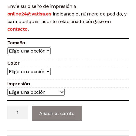
desde
Envíe su diseño de impresión a
89,42 €
online24@vatisa.es
indicando el número de pedido, y
para cualquier asunto relacionado póngase en
hasta
contacto
.
186,19 €
Tamaño
Color
Impresión
Caballete
Añadir al carrito
Metálico
Publicitario
Doble