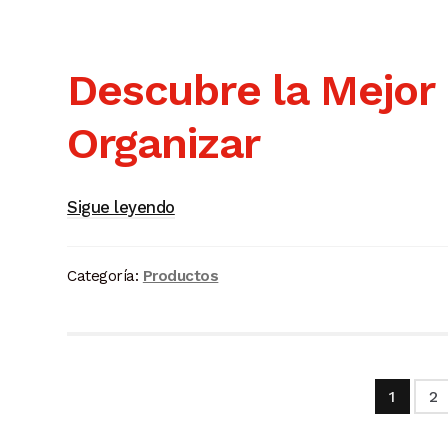
Descubre la Mejor
Organizar
Ganchos
Sigue leyendo
y
Soluciones
Categoría:
Productos
de
Suspensión
Paginación
1
2
de