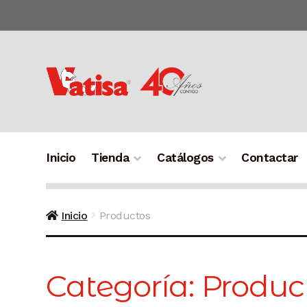
Ir
Ir
a
al
la
contenido
navegación
Inicio
Tienda
Catálogos
Contactar
Inicio
Productos
Categoría:
Produc