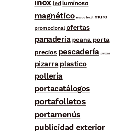
inox
luminoso
led
magnético
muro
marco textil
ofertas
promocional
panadería
peana porta
pescadería
precios
pinzas
pizarra
plastico
pollería
portacatálogos
portafolletos
portamenús
publicidad exterior