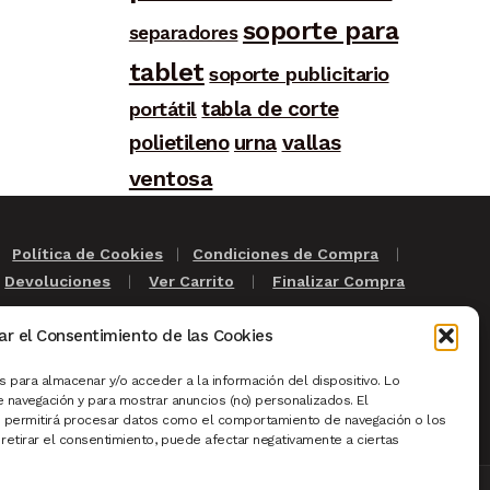
soporte para
separadores
tablet
soporte publicitario
tabla de corte
portátil
polietileno
urna
vallas
ventosa
|
Política de Cookies
|
Condiciones de Compra
|
|
Devoluciones
|
Ver Carrito
|
Finalizar Compra
ar el Consentimiento de las Cookies
s
|
Sistema de Turnos
|
Cartelería Madrid
|
 para almacenar y/o acceder a la información del dispositivo. Lo
edades
|
Productos Destacados
 navegación y para mostrar anuncios (no) personalizados. El
s permitirá procesar datos como el comportamiento de navegación o los
o retirar el consentimiento, puede afectar negativamente a ciertas